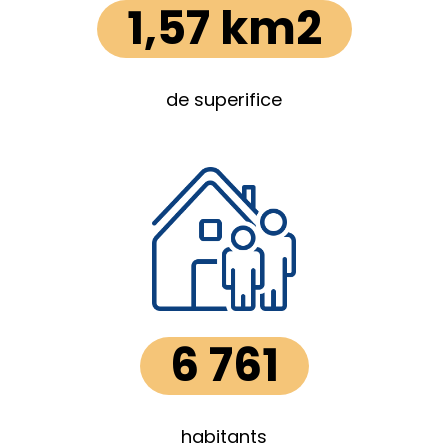
1,57 km2
de superifice
6 761
habitants