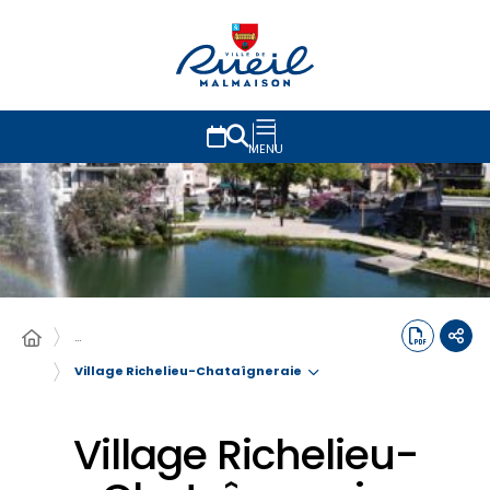
MENU
…
Village Richelieu-Chataîgneraie
Village Richelieu-