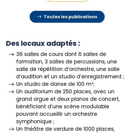
pour la danse et souhaitant y consacrer
davantage de temps tout en continuant une
Toutes les publications
scolarité ordinaire.
Des locaux adaptés :
36 salles de cours dont 6 salles de
formation, 3 salles de percussions, une
salle de répétition d’orchestre, une salle
d’audition et un studio d’enregistrement ;
Un studio de danse de 100 m²;
Un auditorium de 250 places, avec un
grand orgue et deux pianos de concert,
bénéficiant d’une scène modulable
pouvant accueillir un orchestre
symphonique ;
Un théâtre de verdure de 1000 places,