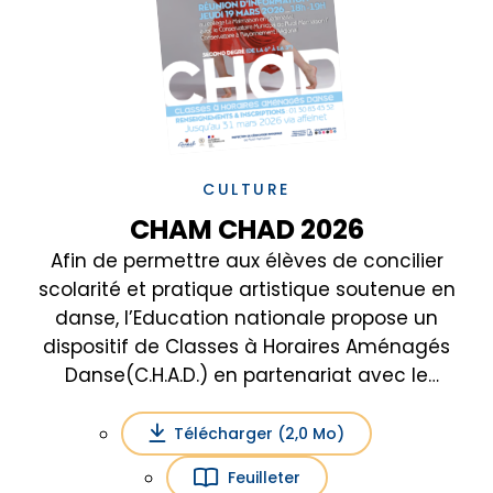
CULTURE
CHAM CHAD 2026
Afin de permettre aux élèves de concilier
scolarité et pratique artistique soutenue en
danse, l’Education nationale propose un
dispositif de Classes à Horaires Aménagés
Danse(C.H.A.D.) en partenariat avec le
conservatoire Municipal à Rayonnement
Régional de Rueil-Malmaison. Ces classes
Télécharger (2,0 Mo)
s’adressent à tout élève entrant en classe de
Feuilleter
6ème à la rentrée 2026, ayant une appétence