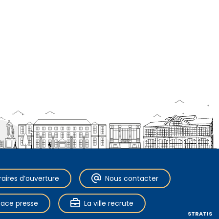
raires d’ouverture
Nous contacter
pace presse
La ville recrute
STRATIS