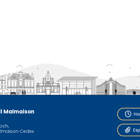
eil Malmaison
Ho
och,
Es
almaison Cedex