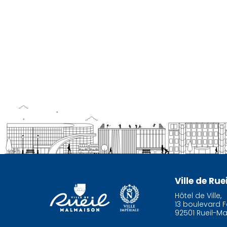
Ville de Ru
Hôtel de Ville,
13 boulevard F
92501 Rueil-M