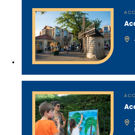
ACC
Acc
ACC
Acc