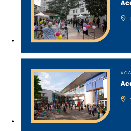
Acc
ACC
Acc