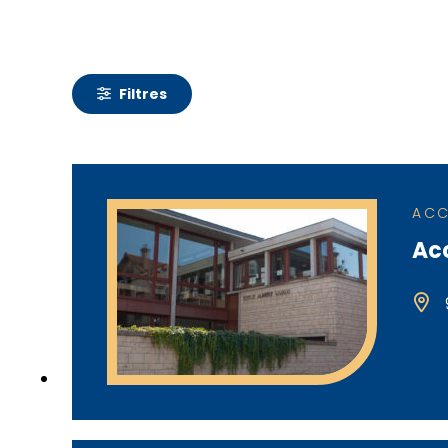
Filtres
ACC
Acc