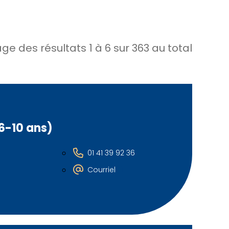
age des résultats
1
à
6
sur
363
au total
 6-10 ans)
01 41 39 92 36
Courriel