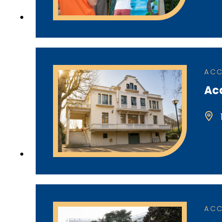
ACC
Acc
ACC