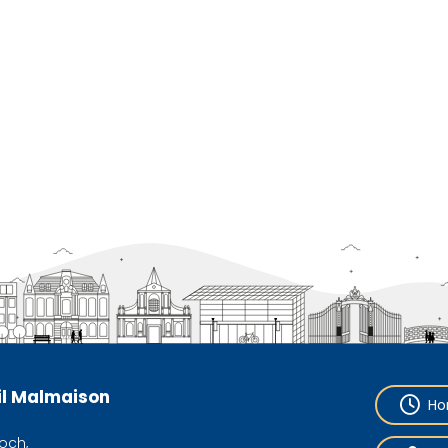
eil Malmaison
Ho
och,