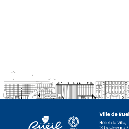
Ville de Ru
Hôtel de Ville,
13 boulevard F