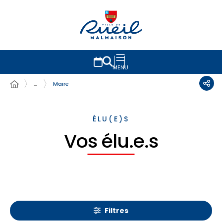
MENU
…
Maire
ÉLU(E)S
Vos élu.e.s
Filtres