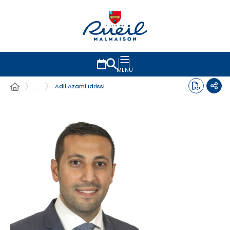
MENU
…
Adil Azami Idrissi