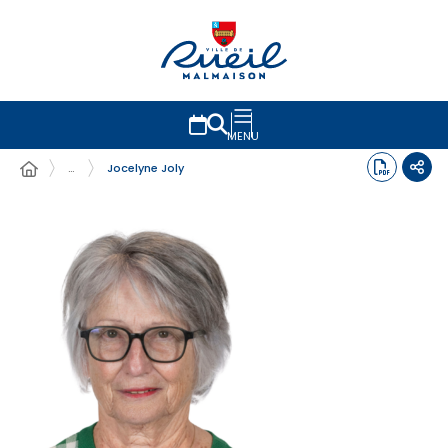
MENU
…
Jocelyne Joly