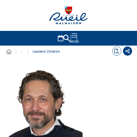
MENU
…
Laurent Charon