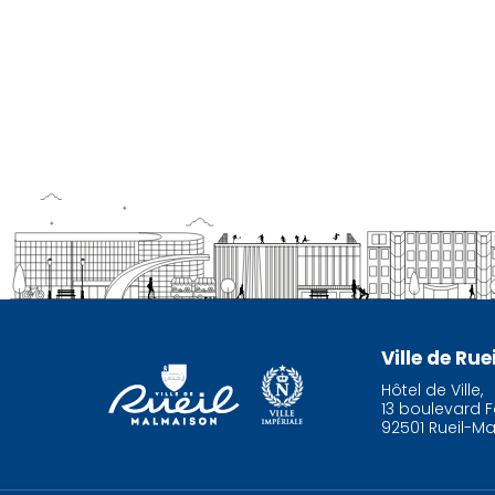
Ville de Ru
Hôtel de Ville,
13 boulevard F
92501 Rueil-M