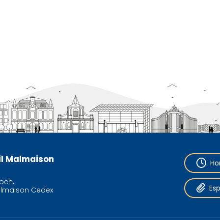
eil Malmaison
Ho
och,
Es
almaison Cedex