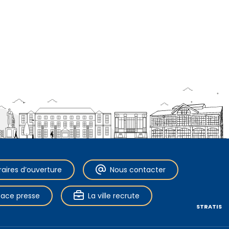
raires d’ouverture
Nous contacter
pace presse
La ville recrute
STRATIS