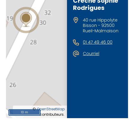
Crèche Sophie
Rodrigues
40 rue Hippolyte
Bisson - 92500
Rueil-Malmaison
01 47 49 46 00
Courriel
©
OpenStreetMap
10 m
contributeurs.