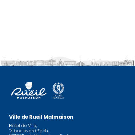
Ville de Rueil Malmaison
Hôtel de Ville,
13 boulevard Foch,