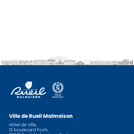
Ville de Rueil Malmaison
Hôtel de Ville,
13 boulevard Foch,