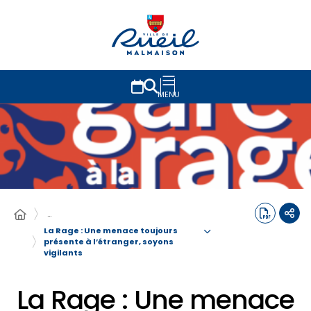
MENU
…
La Rage : Une menace toujours
présente à l’étranger, soyons
vigilants
La Rage : Une menace