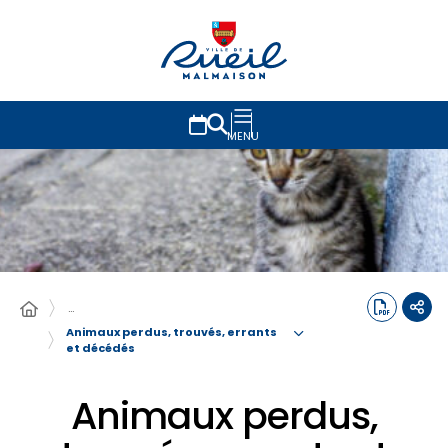
MENU
…
Animaux perdus, trouvés, errants
et décédés
Animaux perdus,