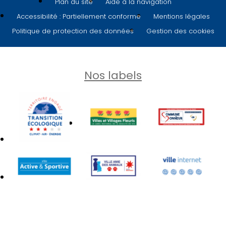
Plan du site
Aide à la navigation
Accessibilité : Partiellement conforme
Mentions légales
Politique de protection des données
Gestion des cookies
Nos labels