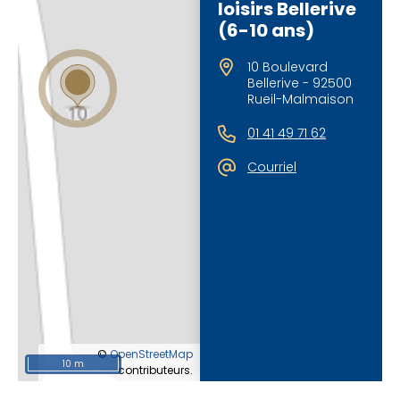
loisirs Bellerive
(6-10 ans)
10 Boulevard
Bellerive - 92500
Rueil-Malmaison
01 41 49 71 62
Courriel
©
OpenStreetMap
10 m
contributeurs.