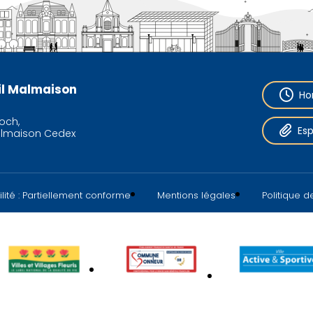
eil Malmaison
Ho
och,
Es
almaison Cedex
lité : Partiellement conforme
Mentions légales
Politique 