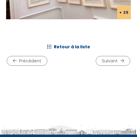
+ 25
+ 25
retour à la liste
précédent
suivant