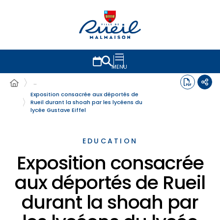
MENU
…
Exposition consacrée aux déportés de
Rueil durant la shoah par les lycéens du
lycée Gustave Eiffel
EDUCATION
Exposition consacrée
aux déportés de Rueil
durant la shoah par