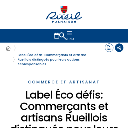
MENU
…
Label Éco défis: Commerçants et artisans
Rueillois distingués pour leurs actions
écoresponsables
COMMERCE ET ARTISANAT
Label Éco défis:
Commerçants et
artisans Rueillois