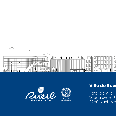
Ville de Ru
Hôtel de Ville,
13 boulevard F
92501 Rueil-M