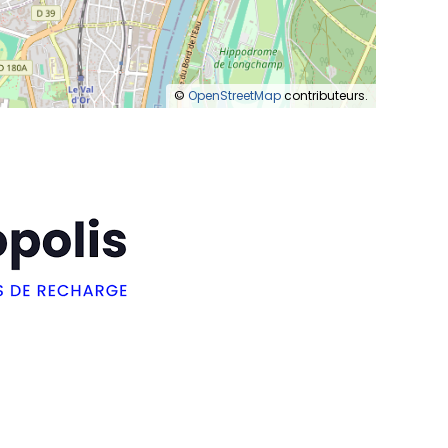
©
OpenStreetMap
contributeurs.