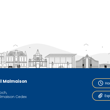
eil Malmaison
Ho
och,
Es
almaison Cedex