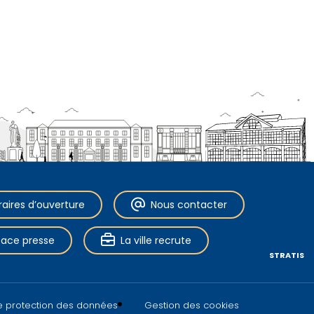
raires d’ouverture
Nous contacter
pace presse
La ville recrute
STRATIS
de protection des données
Gestion des cookies