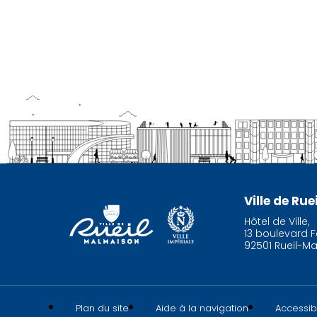
Ville de Ru
Hôtel de Ville,
13 boulevard F
92501 Rueil-M
Plan du site
Aide à la navigation
Accessibi