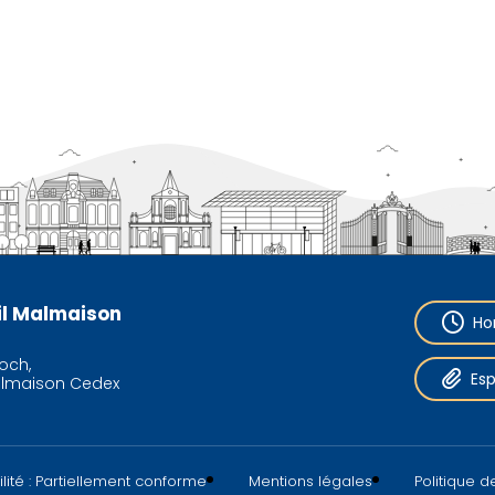
eil Malmaison
Ho
och,
Es
almaison Cedex
lité : Partiellement conforme
Mentions légales
Politique 