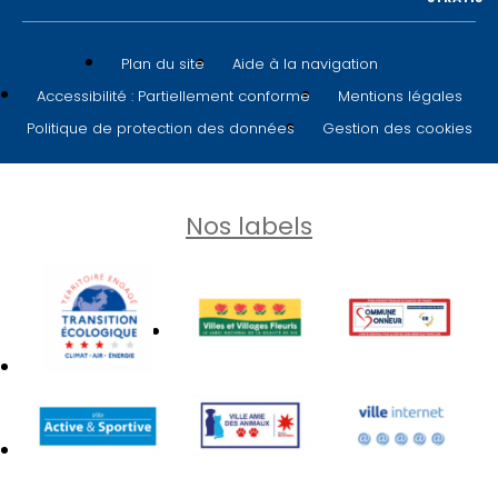
Plan du site
Aide à la navigation
Accessibilité : Partiellement conforme
Mentions légales
Politique de protection des données
Gestion des cookies
Nos labels