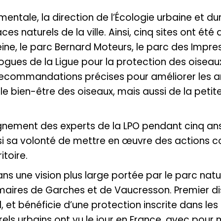
entale, la direction de l’Écologie urbaine et du
ces naturels de la ville. Ainsi, cinq sites ont ét
eine, le parc Bernard Moteurs, le parc des Impres
logues de la Ligue pour la protection des oiseaux
 recommandations précises pour améliorer les a
 et le bien-être des oiseaux, mais aussi de la pe
nement des experts de la LPO pendant cinq ans, 
insi sa volonté de mettre en œuvre des actions 
itoire.
 une vision plus large portée par le parc naturel
s maires de Garches et de Vaucresson. Premier dis
l, et bénéficie d’une protection inscrite dans le
s urbains ont vu le jour en France, avec pour m