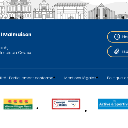
eil Malmaison
Ho
och,
Es
almaison Cedex
lité : Partiellement conforme
Mentions légales
Politique 