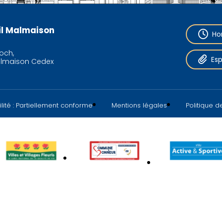
eil Malmaison
Ho
och,
Es
almaison Cedex
lité : Partiellement conforme
Mentions légales
Politique 