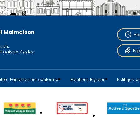
eil Malmaison
Ho
och,
Es
almaison Cedex
lité : Partiellement conforme
Mentions légales
Politique 