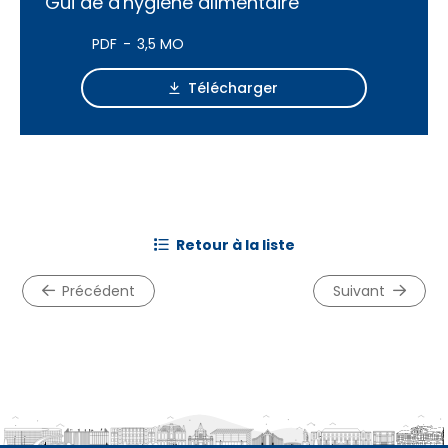
Gui de d'hygiène alimentaire
PDF
3,5 MO
Télécharger
retour à la liste
précédent
suivant