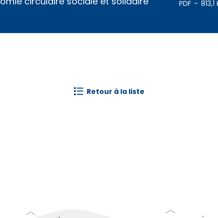
mie circulaire sociale et solidaire
PDF
813,1
retour à la liste