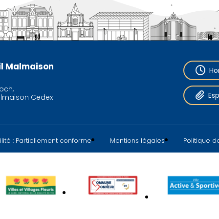
eil Malmaison
Ho
och,
Es
almaison Cedex
lité : Partiellement conforme
Mentions légales
Politique 