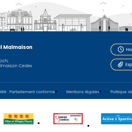
eil Malmaison
Ho
och,
Es
almaison Cedex
lité : Partiellement conforme
Mentions légales
Politique 