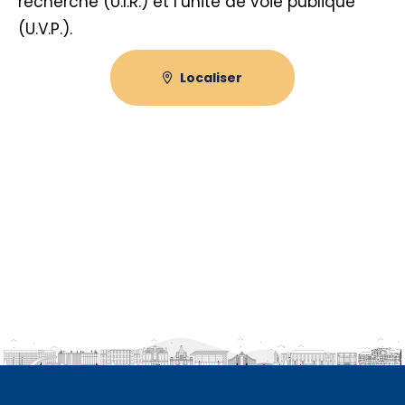
recherche (U.I.R.) et l’unité de voie publique
(U.V.P.).
Localiser