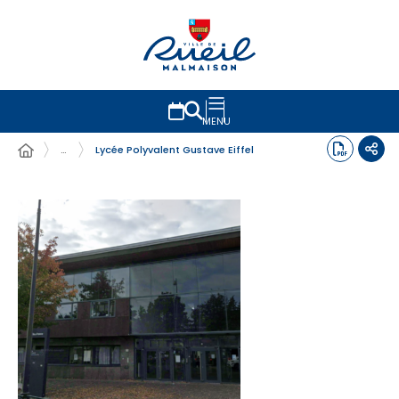
MENU
…
Lycée Polyvalent Gustave Eiffel