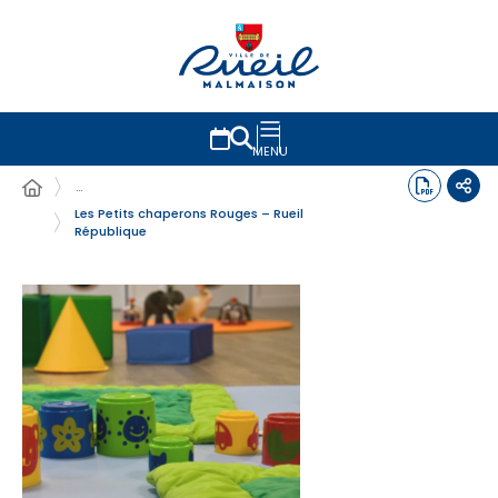
MENU
…
Les Petits chaperons Rouges – Rueil
République