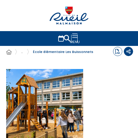
MENU
…
École élémentaire Les Buissonnets