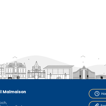
eil Malmaison
Ho
och,
Es