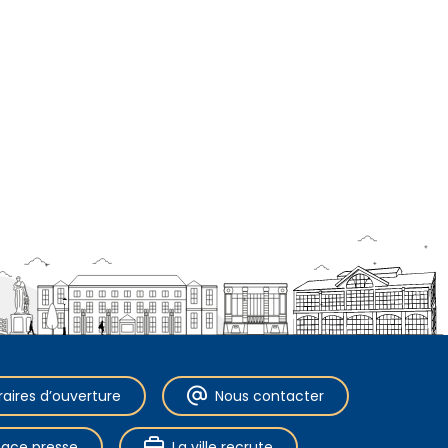
raires d’ouverture
Nous contacter
pace presse
La ville recrute