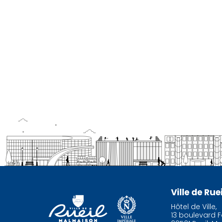
Ville de Ru
Hôtel de Ville,
13 boulevard F