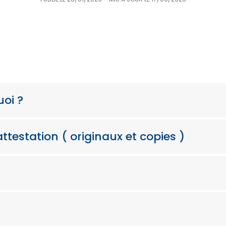
PUBLIÉ LE
28/01/2026
– MIS À JOUR LE
17/06/2026
uoi ?
ttestation ( originaux et copies )