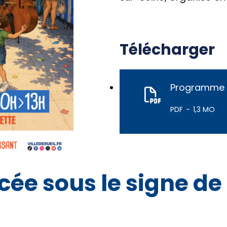
Télécharger
Programme F
PDF
1,3 MO
ée sous le signe de