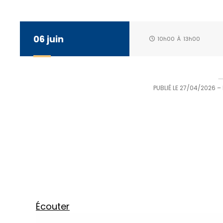
06
juin
10h00
À
13h00
PUBLIÉ LE
27/04/2026
–
Écouter