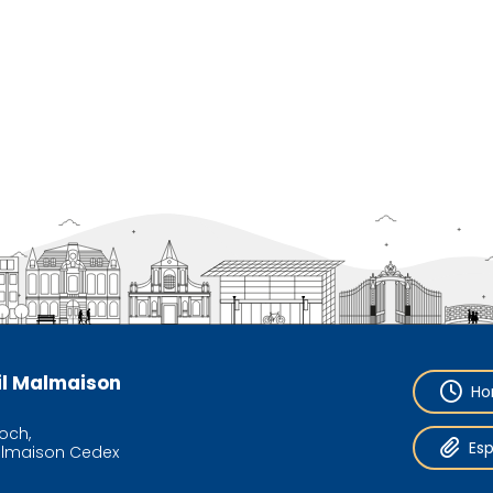
eil Malmaison
Ho
och,
Es
almaison Cedex