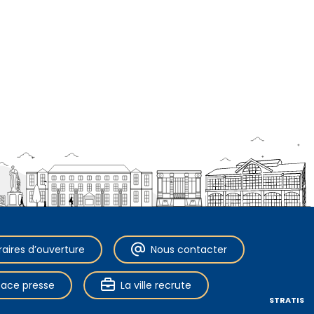
raires d’ouverture
Nous contacter
pace presse
La ville recrute
STRATIS