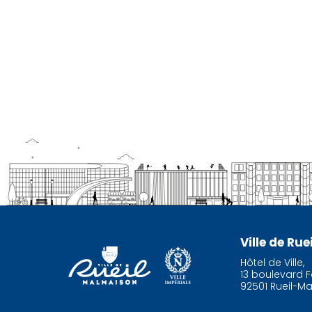
Ville de Ru
Hôtel de Ville,
13 boulevard F
92501 Rueil-M