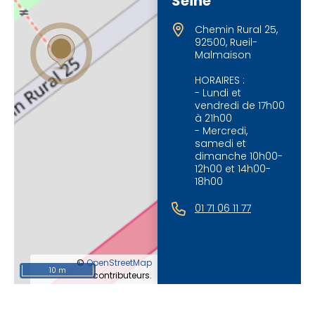
Seine
Chemin Rural 25,
92500, Rueil-
Malmaison
HORAIRES :
- Lundi et
vendredi de 17h00
à 21h00
- Mercredi,
samedi et
dimanche 10h00-
12h00 et 14h00-
18h00
01 71 06 11 77
©
OpenStreetMap
10 m
contributeurs.