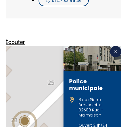
01 47 32 46 46
Écouter
Police
municipale
8 rue Pierre
Brossolette
92500 Rueil-
Malmaison
Ouvert 24h/24