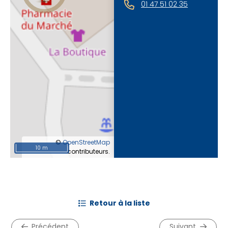
01 47 51 02 35
©
OpenStreetMap
10 m
contributeurs.
retour à la liste
précédent
suivant