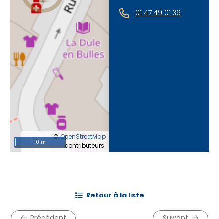
01 47 49 01 36
©
OpenStreetMap
10 m
contributeurs.
retour à la liste
précédent
suivant