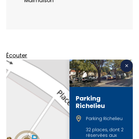
Malmaison
Écouter
Parking
Richelieu
Parking Richelieu
32 places, dont 2
réservées aux