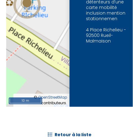
détenteurs d’une
carte mobilité
inclusion mention
stationnemen
4 Place Richelieu -
92500 Rueil-
Malmaison
©
OpenStreetMap
10 m
contributeurs.
retour à la liste