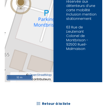
réservée aux
détenteurs d’une
carte mobilité
inclusion mention
stationnement
63 Rue de
Lieutenant
Colonel de
Montbrison -
92500 Rueil-
Malmaison
©
OpenStreetMap
10 m
contributeurs.
retour à la liste