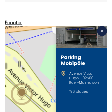
Écouter
Parking
Mobipôle
Avenue Victor
Hugo - 92500
Rueil-Malmaison
196 places