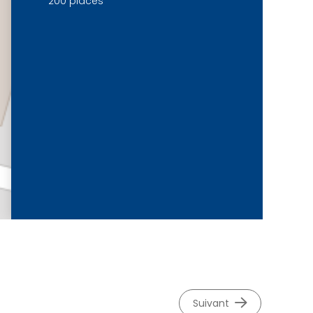
200 places
©
OpenStreetMap
contributeurs.
suivant