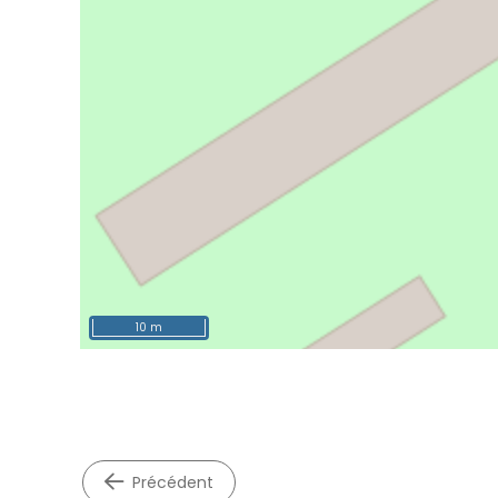
10 m
précédent