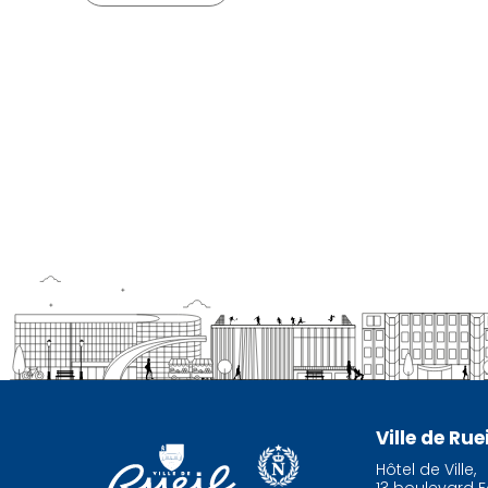
Ville de Ru
Hôtel de Ville,
13 boulevard F