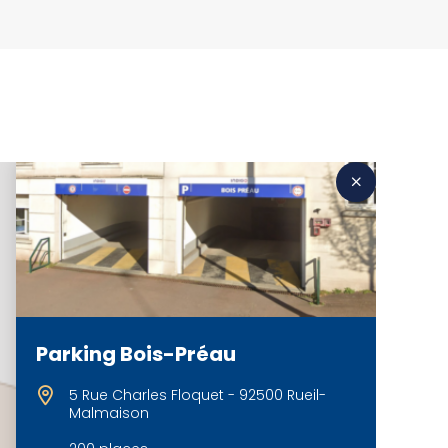
Parking Bois-Préau
5 Rue Charles Floquet - 92500 Rueil-
Malmaison