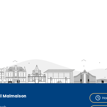
eil Malmaison
Ho
och,