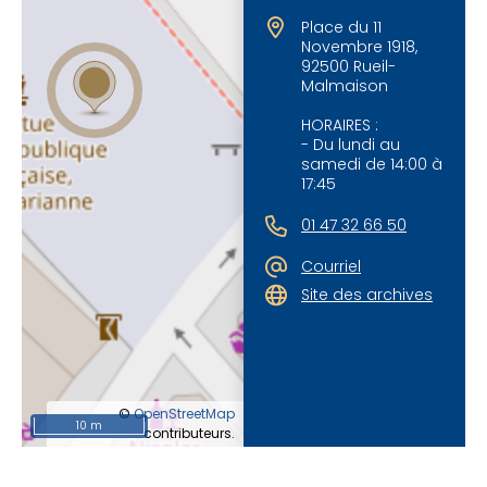
Place du 11
Novembre 1918,
92500 Rueil-
Malmaison
HORAIRES :
- Du lundi au
samedi de 14:00 à
17:45
01 47 32 66 50
Courriel
Site des archives
©
OpenStreetMap
10 m
contributeurs.