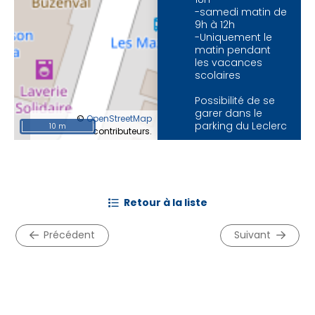
-samedi matin de
9h à 12h
-Uniquement le
matin pendant
les vacances
scolaires
Possibilité de se
garer dans le
©
OpenStreetMap
parking du Leclerc
10 m
contributeurs.
01 71 06 10 14
Courriel
retour à la liste
précédent
suivant