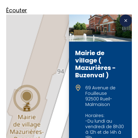
Écouter
Mairie de
village (
Mazurières -
Buzenval )
69 Avenue de
Fouilleuse
92500 Rueil-
Malmaison
Horaires:
-Du lundi au
vendredi de 8h30
à 12h et de 14h à
18h