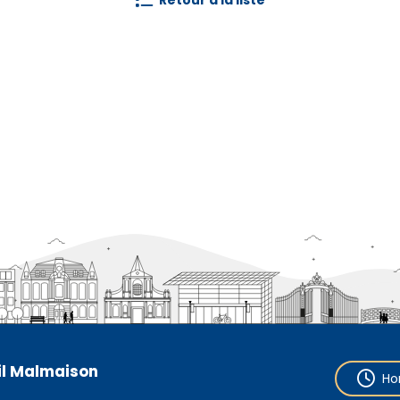
retour à la liste
eil Malmaison
Ho