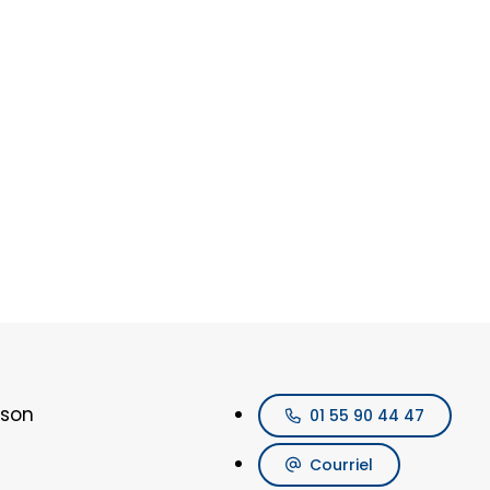
 MIS À JOUR LE
23/07/2026
ison
01 55 90 44 47
Courriel