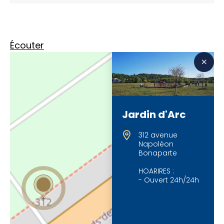
Écouter
Jardin d'Arc
312 avenue
Napoléon
Bonaparte
HOARIRES :
- Ouvert 24h/24h