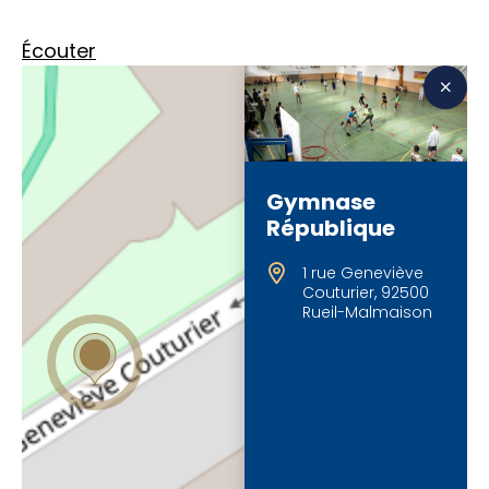
Écouter
Gymnase
République
1 rue Geneviève
Couturier, 92500
Rueil-Malmaison