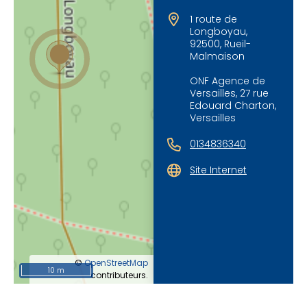
1 route de
Longboyau,
92500, Rueil-
Malmaison
ONF Agence de
Versailles, 27 rue
Edouard Charton,
Versailles
0134836340
Site Internet
©
OpenStreetMap
10 m
contributeurs.