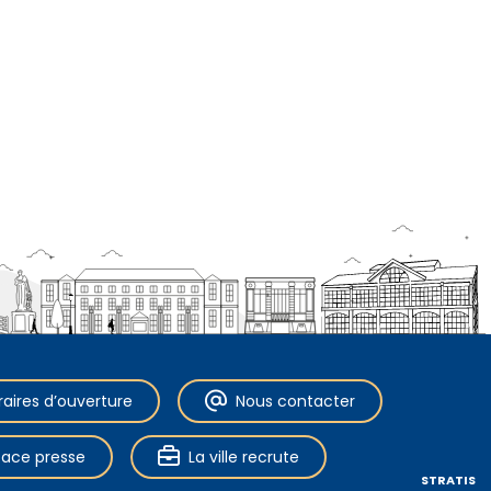
raires d’ouverture
Nous contacter
pace presse
La ville recrute
STRATIS