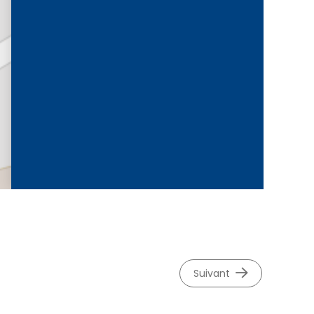
©
OpenStreetMap
contributeurs.
suivant