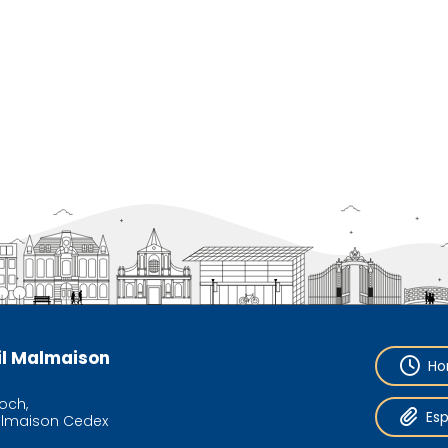
eil Malmaison
Ho
och,
Es
almaison Cedex