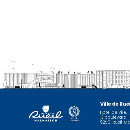
Ville de Ru
Hôtel de Ville,
13 boulevard F
92501 Rueil-M